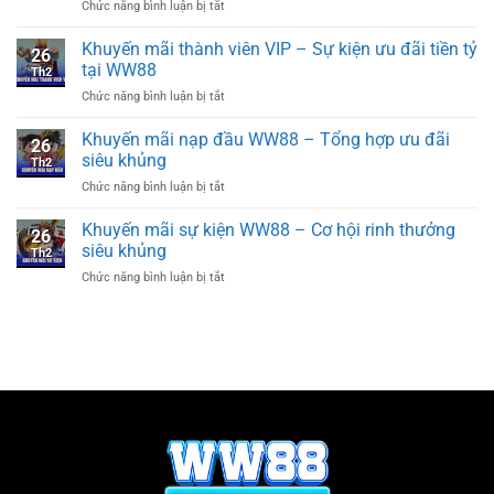
Chức năng bình luận bị tắt
ở
WW88
Khuyến
đăng
mãi
Khuyến mãi thành viên VIP – Sự kiện ưu đãi tiền tỷ
ký
26
hoàn
nhận
tại WW88
Th2
tiền
ngàn
Chức năng bình luận bị tắt
ở
WW88
quà
Khuyến
thông
tặng
mãi
Khuyến mãi nạp đầu WW88 – Tổng hợp ưu đãi
tin
khủng
26
thành
cập
siêu khủng
Th2
viên
nhật
Chức năng bình luận bị tắt
ở
VIP
chi
Khuyến
–
tiết
mãi
Khuyến mãi sự kiện WW88 – Cơ hội rinh thưởng
Sự
26
nạp
kiện
siêu khủng
Th2
đầu
ưu
Chức năng bình luận bị tắt
ở
WW88
đãi
Khuyến
–
tiền
mãi
Tổng
tỷ
sự
hợp
tại
kiện
ưu
WW88
WW88
đãi
–
siêu
Cơ
khủng
hội
rinh
thưởng
siêu