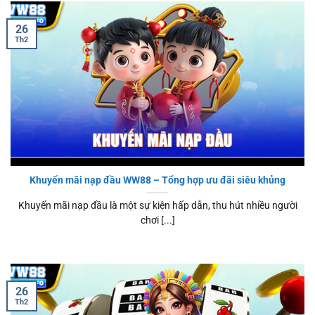
26
Th2
Khuyến mãi nạp đầu WW88 – Tổng hợp ưu đãi siêu khủng
Khuyến mãi nạp đầu là một sự kiện hấp dẫn, thu hút nhiều người
chơi [...]
26
Th2