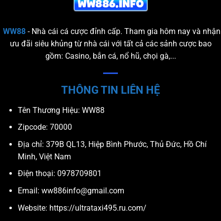
khủng
WW88
- Nhà cái cá cược đỉnh cấp. Tham gia hôm nay và nhận
ưu đãi siêu khủng từ nhà cái với tất cả các sảnh cược bao
gồm: Casino, bắn cá, nổ hũ, chọi gà,...
THÔNG TIN LIÊN HỆ
Tên Thương Hiệu: WW88
Zipcode: 70000
Địa chỉ: 379B QL13, Hiệp Bình Phước, Thủ Đức, Hồ Chí
Minh, Việt Nam
Điện thoại: 0978709801
Email:
ww886info@gmail.com
Website: https://ultrataxi495.ru.com/