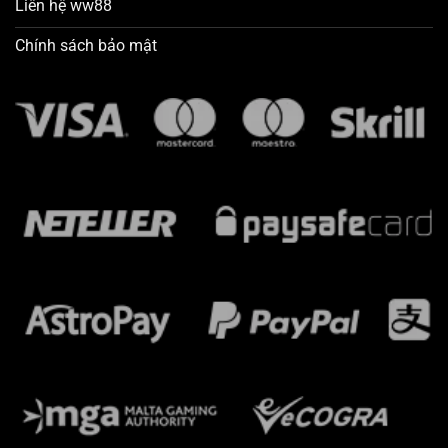
Liên hệ ww88
Chính sách bảo mật