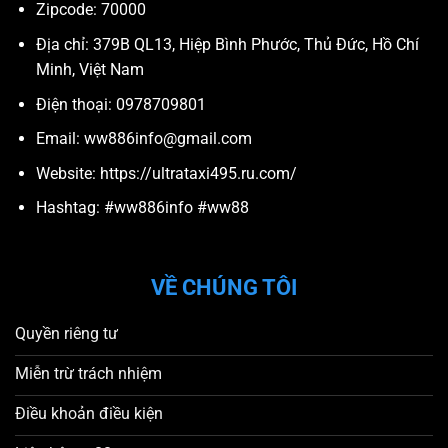
Zipcode: 70000
Địa chỉ: 379B QL13, Hiệp Bình Phước, Thủ Đức, Hồ Chí
Minh, Việt Nam
Điện thoại: 0978709801
Email:
ww886info@gmail.com
Website: https://ultrataxi495.ru.com/
Hashtag: #ww886info #ww88
VỀ CHÚNG TÔI
Quyền riêng tư
Miễn trừ trách nhiệm
Điều khoản điều kiện