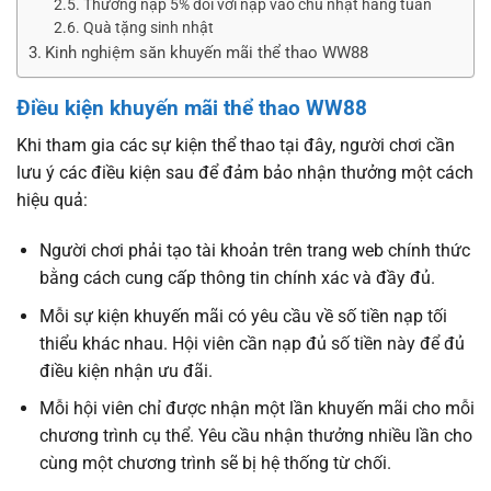
Thưởng nạp 5% đối với nạp vào chủ nhật hàng tuần
Quà tặng sinh nhật
Kinh nghiệm săn khuyến mãi thể thao WW88
Điều kiện khuyến mãi thể thao WW88
Khi tham gia các sự kiện thể thao tại đây, người chơi cần
lưu ý các điều kiện sau để đảm bảo nhận thưởng một cách
hiệu quả:
Người chơi phải tạo tài khoản trên trang web chính thức
bằng cách cung cấp thông tin chính xác và đầy đủ.
Mỗi sự kiện khuyến mãi có yêu cầu về số tiền nạp tối
thiểu khác nhau. Hội viên cần nạp đủ số tiền này để đủ
điều kiện nhận ưu đãi.
Mỗi hội viên chỉ được nhận một lần khuyến mãi cho mỗi
chương trình cụ thể. Yêu cầu nhận thưởng nhiều lần cho
cùng một chương trình sẽ bị hệ thống từ chối.