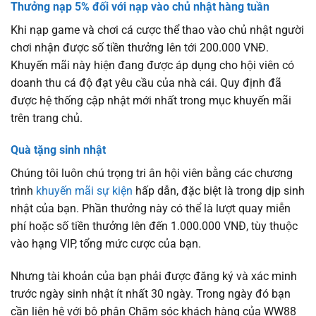
Thưởng nạp 5% đối với nạp vào chủ nhật hàng tuần
Khi nạp game và chơi cá cược thể thao vào chủ nhật người
chơi nhận được số tiền thưởng lên tới 200.000 VNĐ.
Khuyến mãi này hiện đang được áp dụng cho hội viên có
doanh thu cá độ đạt yêu cầu của nhà cái. Quy định đã
được hệ thống cập nhật mới nhất trong mục khuyến mãi
trên trang chủ.
Quà tặng sinh nhật
Chúng tôi luôn chú trọng tri ân hội viên bằng các chương
trình
khuyến mãi sự kiện
hấp dẫn, đặc biệt là trong dịp sinh
nhật của bạn. Phần thưởng này có thể là lượt quay miễn
phí hoặc số tiền thưởng lên đến 1.000.000 VNĐ, tùy thuộc
vào hạng VIP, tổng mức cược của bạn.
Nhưng tài khoản của bạn phải được đăng ký và xác minh
trước ngày sinh nhật ít nhất 30 ngày. Trong ngày đó bạn
cần liên hệ với bộ phận Chăm sóc khách hàng của WW88