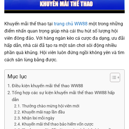
Khuyến mãi thể thao tại
trang chủ WW88
một trong những
điểm nhấn quan trọng giúp nhà cái thu hút số lượng hội
viên đông đảo. Với hàng ngàn kèo cá cược đa dạng, ưu đãi
hấp dẫn, nhà cái đã tạo ra một sân chơi sôi động nhiều
phần quà khủng. Hội viên luôn đứng ngồi không yên và tìm
cách săn lùng bằng được.
Mục lục
Điều kiện khuyến mãi thể thao WW88
Tổng hợp các sự kiện khuyến mãi thể thao WW88 hấp
dẫn
Thưởng chào mừng hội viên mới
Khuyến mãi nạp lần đầu
Nhận lixi mỗi ngày
Khuyến mãi thể thao bảo hiểm vốn cược