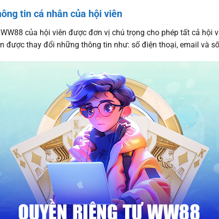
ông tin cá nhân của hội viên
 WW88 của hội viên được đơn vị chú trọng cho phép tất cả hội v
n được thay đổi những thông tin như: số điện thoại, email và s