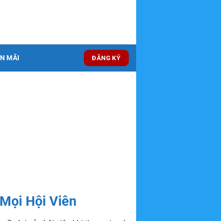
N MÃI
ĐĂNG KÝ
Mọi Hội Viên