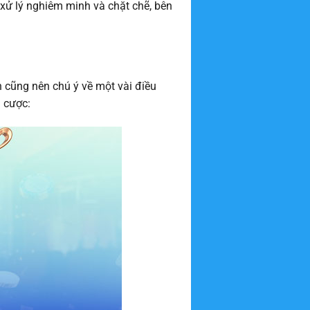
 xử lý nghiêm minh và chặt chẽ, bên
 cũng nên chú ý về một vài điều
á cược: