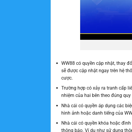
WW88 có quyền cập nhật, thay đổi
sẽ được cập nhật ngay trên hệ th
cược.
Trường hợp có xảy ra tranh cấp li
nhiệm của hai bên theo đúng quy 
Nhà cái có quyền áp dụng các biệ
hình ảnh hoặc danh tiếng của WW88
Nhà cái có quyền khóa hoặc đình 
thông báo. Ví dụ như sử dụng thô