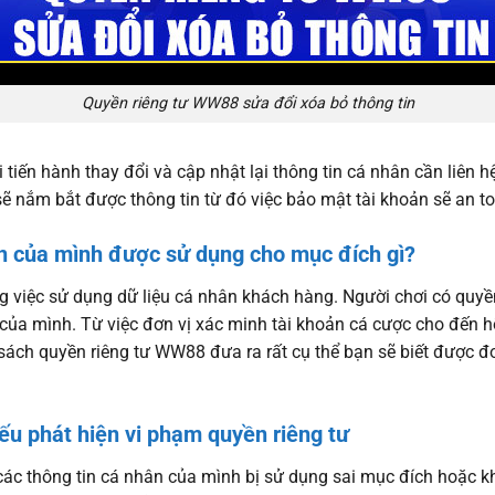
Quyền riêng tư WW88 sửa đổi xóa bỏ thông tin
i tiến hành thay đổi và cập nhật lại thông tin cá nhân cần liên h
 nắm bắt được thông tin từ đó việc bảo mật tài khoản sẽ an t
in của mình được sử dụng cho mục đích gì?
việc sử dụng dữ liệu cá nhân khách hàng. Người chơi có quyề
ủa mình. Từ việc đơn vị xác minh tài khoản cá cược cho đến hỗ 
sách quyền riêng tư WW88 đưa ra rất cụ thể bạn sẽ biết được đ
nếu phát hiện vi phạm quyền riêng tư
 các thông tin cá nhân của mình bị sử dụng sai mục đích hoặc