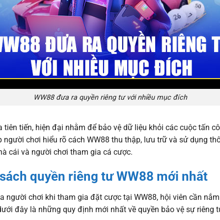
WW88 đưa ra quyền riêng tư với nhiều mục đích
tiên tiến, hiện đại nhằm để bảo vệ dữ liệu khỏi các cuộc tấn c
 người chơi hiểu rõ cách WW88 thu thập, lưu trữ và sử dụng thô
à cái và người chơi tham gia cá cược.
nh sách quyền riêng tư WW88 mới nhất
 người chơi khi tham gia đặt cược tại WW88, hội viên cần nắm
dưới đây là những quy định mới nhất về quyền bảo vệ sự riêng tư