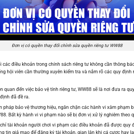
Đơn vị có quyền thay đổi chỉnh sửa quyền riêng tư WW88
 các điều khoản trong chính sách riêng tư không cần thông báo
ống hội viên cần thường xuyên kiểm tra và nắm rõ các quy định
ên quan đến việc bảo vệ tính riêng tư, WW88 sẽ là nơi đưa ra qu
định đã đề ra.
n pháp bảo vệ thương hiệu, ngăn chặn các hành vi xâm phạm bả
. Bất kỳ hành vi vi phạm nào sẽ bị đơn vị xử lý nghiêm theo q
chỉ tài khoản người chơi vi phạm các điều khoản đã được quy 
ng tin giả mạo để đăng ký tài khoản, gian lận khi cá cược hay 