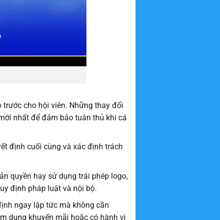
 trước cho hội viên. Những thay đổi
 mới nhất để đảm bảo tuân thủ khi cá
yết định cuối cùng và xác định trách
n quyền hay sử dụng trái phép logo,
uy định pháp luật và nội bộ.
định ngay lập tức mà không cần
lạm dụng khuyến mãi hoặc có hành vi