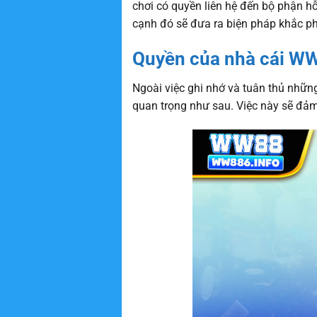
chơi có quyền liên hệ đến bộ phận h
cạnh đó sẽ đưa ra biện pháp khắc ph
Quyền của nhà cái WW
Ngoài việc ghi nhớ và tuân thủ nhữn
quan trọng như sau. Việc này sẽ đảm