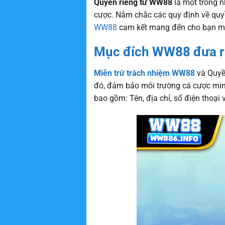
Quyền riêng tư WW88
là một trong n
cược. Nắm chắc các quy định về quyền
WW88
cam kết mang đến cho bạn một
Mục đích WW88 đưa ra
Miễn trừ trách nhiệm WW88
và Quyền
đó, đảm bảo môi trường cá cược minh
bao gồm: Tên, địa chỉ, số điện thoại 