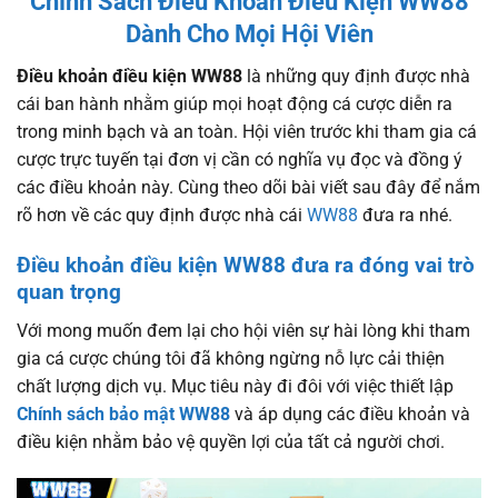
Chính Sách Điều Khoản Điều Kiện WW88
Dành Cho Mọi Hội Viên
Điều khoản điều kiện WW88
là những quy định được nhà
cái ban hành nhằm giúp mọi hoạt động cá cược diễn ra
trong minh bạch và an toàn. Hội viên trước khi tham gia cá
cược trực tuyến tại đơn vị cần có nghĩa vụ đọc và đồng ý
các điều khoản này. Cùng theo dõi bài viết sau đây để nắm
rõ hơn về các quy định được nhà cái
WW88
đưa ra nhé.
Điều khoản điều kiện WW88 đưa ra đóng vai trò
quan trọng
Với mong muốn đem lại cho hội viên sự hài lòng khi tham
gia cá cược chúng tôi đã không ngừng nỗ lực cải thiện
chất lượng dịch vụ. Mục tiêu này đi đôi với việc thiết lập
Chính sách bảo mật WW88
và áp dụng các điều khoản và
điều kiện nhằm bảo vệ quyền lợi của tất cả người chơi.