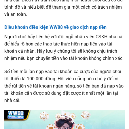
trình độ và hiểu biết để tham gia một cách có trách nhiệm
và an toàn.
Điều khoản điều kiện WW88 về giao dịch nạp tiền
Người chơi hãy liên hệ với đội ngũ nhân viên CSKH nhà cái
để hiểu rõ hơn các thao tác thực hiện nạp tiền vào tài
khoản cá nhân. Hãy lưu ý chúng tôi sẽ không chịu trách
nhiệm nếu bạn chuyển tiền vào tài khoản không chính xác.
Số tiền mỗi lần nạp vào tài khoản cá cược của người chơi
tối thiểu là 100.000 đồng. Hội viên cũng nên chú ý để có
thể rút tiền về tài khoản ngân hàng, số tiền bạn đã nạp vào
tài khoản cần được sử dụng đặt cược ít nhất một lần tại
nhà cái.