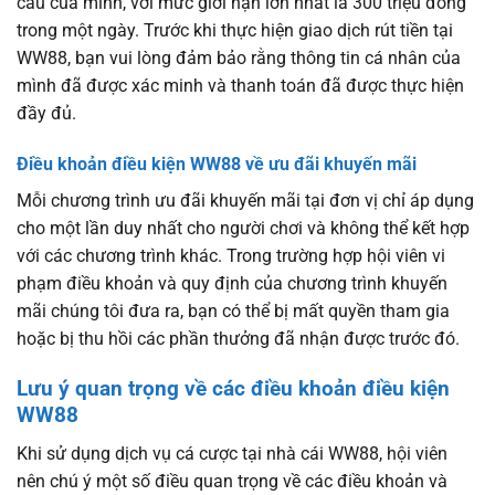
cầu của mình, với mức giới hạn lớn nhất là 300 triệu đồng
trong một ngày. Trước khi thực hiện giao dịch rút tiền tại
WW88, bạn vui lòng đảm bảo rằng thông tin cá nhân của
mình đã được xác minh và thanh toán đã được thực hiện
đầy đủ.
Điều khoản điều kiện WW88 về ưu đãi khuyến mãi
Mỗi chương trình ưu đãi khuyến mãi tại đơn vị chỉ áp dụng
cho một lần duy nhất cho người chơi và không thể kết hợp
với các chương trình khác. Trong trường hợp hội viên vi
phạm điều khoản và quy định của chương trình khuyến
mãi chúng tôi đưa ra, bạn có thể bị mất quyền tham gia
hoặc bị thu hồi các phần thưởng đã nhận được trước đó.
Lưu ý quan trọng về các điều khoản điều kiện
WW88
Khi sử dụng dịch vụ cá cược tại nhà cái WW88, hội viên
nên chú ý một số điều quan trọng về các điều khoản và