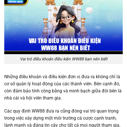
Vai trò điều khoản điều kiện WW88 bạn nên biết
Những điều khoản và điều kiện đơn vị đưa ra không chỉ là
cơ sở quản lý hoạt động của các thành viên. Bên cạnh đó,
còn đảm bảo tính công bằng và minh bạch giữa đôi bên là
nhà cái và hội viên tham gia.
Các quy định WW88 đưa ra cũng đóng vai trò quan trọng
trong việc xây dựng một môi trường cá cược cạnh tranh,
lành mạnh và đáng tin cậy cho tất cả mọi người tham gia.