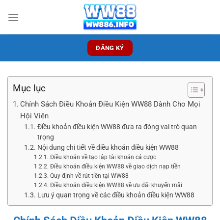
Bỏ
qua
nội
dung
ĐĂNG KÝ
Mục lục
Chính Sách Điều Khoản Điều Kiện WW88 Dành Cho Mọi
Hội Viên
Điều khoản điều kiện WW88 đưa ra đóng vai trò quan
trọng
Nội dung chi tiết về điều khoản điều kiện WW88
Điều khoản về tạo lập tài khoản cá cược
Điều khoản điều kiện WW88 về giao dịch nạp tiền
Quy định về rút tiền tại WW88
Điều khoản điều kiện WW88 về ưu đãi khuyến mãi
Lưu ý quan trọng về các điều khoản điều kiện WW88